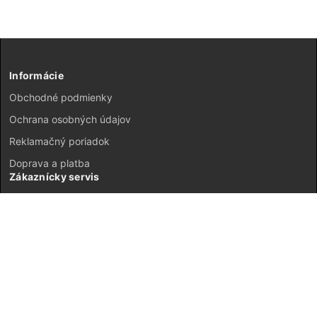
Informácie
Obchodné podmienky
Ochrana osobných údajov
Reklamačný poriadok
Doprava a platba
Zákaznícky servis
Kontakt
Vrátenie tovaru
GDPR
Mapa stránok
Môj účet
Registrácia