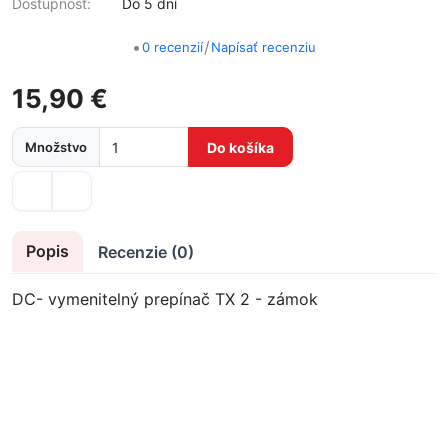
Dostupnosť:
Do 5 dní
•
/
0 recenzií
Napísať recenziu
15,90 €
Množstvo
Do košíka
Popis
Recenzie (0)
DC- vymenitelný prepínač TX 2 - zámok