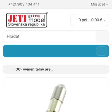
+421/903 434 441
Môj účet
0 pol. · 0,00 €
DC- vymenitelný prepínač TX 2 - zámok