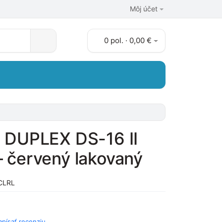
Môj účet
0 pol. · 0,00 €
I DUPLEX DS-16 II
– červený lakovaný
CLRL
apísať recenziu