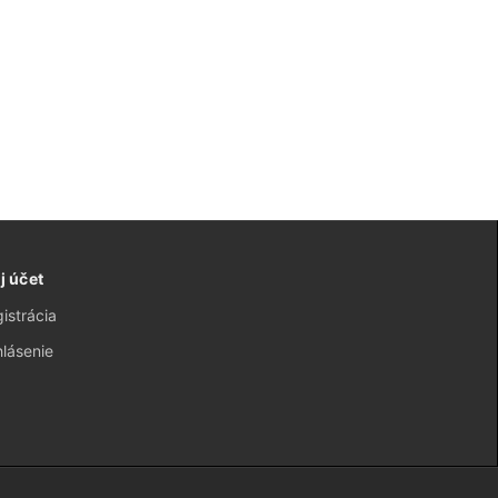
j účet
istrácia
hlásenie