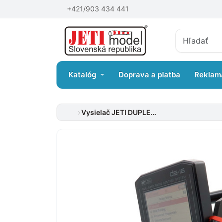
+421/903 434 441
Katalóg
Doprava a platba
Reklam
Vysielač JETI DUPLEX DS-16 II Carbon Line – červený lakovaný