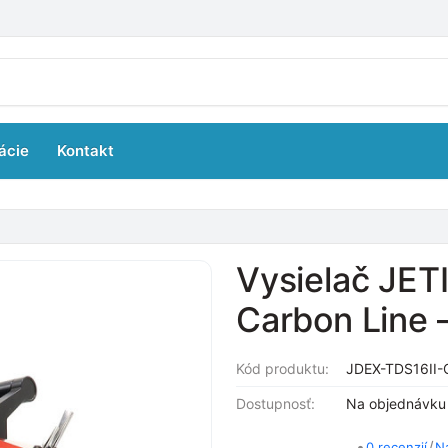
ácie
Kontakt
Vysielač JET
Carbon Line 
Kód produktu:
JDEX-TDS16II-
Dostupnosť:
Na objednávku
•
/
0 recenzií
N