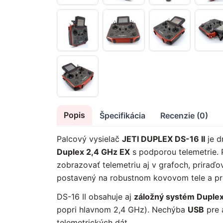
Popis
Špecifikácia
Recenzie (0)
Palcový vysielač
JETI DUPLEX DS-16 II
je d
Duplex 2,4 GHz EX
s podporou telemetrie. 
zobrazovať telemetriu aj v grafoch, priraďo
postavený na robustnom kovovom tele a p
DS-16 II obsahuje aj
záložný systém Duple
popri hlavnom 2,4 GHz). Nechýba
USB
pre 
telemetrických dát.