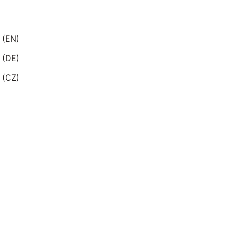
 (EN)
 (DE)
 (CZ)