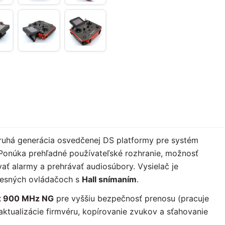
ruhá generácia osvedčenej DS platformy pre systém
Ponúka prehľadné používateľské rozhranie, možnosť
vať alarmy a prehrávať audiosúbory. Vysielač je
resných ovládačoch s
Hall snímaním
.
x 900 MHz NG
pre vyššiu bezpečnosť prenosu (pracuje
aktualizácie firmvéru, kopírovanie zvukov a sťahovanie